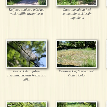
Kuljetus onnistuu mökkien
Ontto tammipuu heti
vuokraajille tavaroineen
satamatoimistokioskin
itäpuolella
Tuomenkehrääjäkoin
Keto-orvokki, Styvmorviol,
aikaansaannoksia kesäkuussa
Viola tricolor
2011