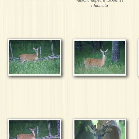
Valkohäntäpeura tarkkailee
tilannetta