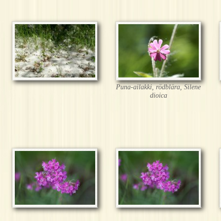
Puna-ailakki, rödblära, Silene
dioica