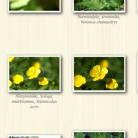
Nurmitädyke, teveronika,
Veronica chamaedrys
Niittyleinikki, Solöga,
smörblomma, Ranunculus
acris