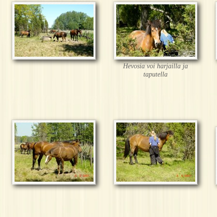
Hevosia voi harjailla ja
taputella