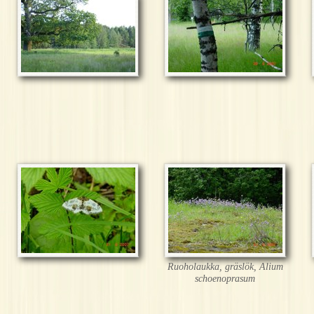
Ruoholaukka, gräslök, Alium
schoenoprasum