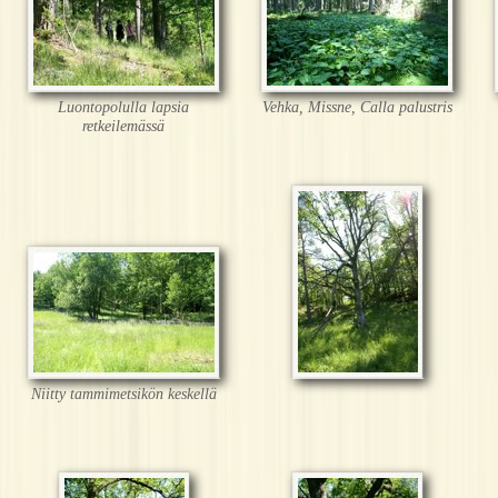
Luontopolulla lapsia
Vehka, Missne, Calla palustris
retkeilemässä
Niitty tammimetsikön keskellä