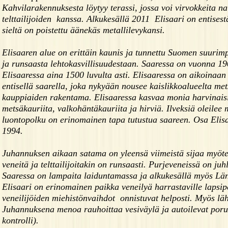
Kahvilarakennuksesta löytyy terassi, jossa voi virvokkeita na
telttailijoiden kanssa. Alkukesällä 2011 Elisaari on entises
sieltä on poistettu äänekäs metallilevykansi.
Elisaaren alue on erittäin kaunis ja tunnettu Suomen suuri
ja runsaasta lehtokasvillisuudestaan. Saaressa on vuonna 19
Elisaaressa aina 1500 luvulta asti. Elisaaressa on aikoinaan
entisellä saarella, joka nykyään nousee kaislikkoalueelta me
kauppiaiden rakentama. Elisaaressa kasvaa monia harvinaisia
metsäkauriita, valkohäntäkauriita ja hirviä. Ilveksiä oleilee m
luontopolku on erinomainen tapa tutustua saareen. Osa Elis
1994.
Juhannuksen aikaan satama on yleensä viimeistä sijaa myöten
veneitä ja telttailijoitakin on runsaasti. Purjeveneissä on ju
Saaressa on lampaita laiduntamassa ja alkukesällä myös Län
Elisaari on erinomainen paikka veneilyä harrastaville lapsipe
veneilijöiden miehistönvaihdot onnistuvat helposti. Myös läh
Juhannuksena menoa rauhoittaa vesiväylä ja autoilevat poruk
kontrolli).