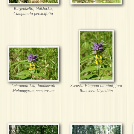
Kurjenkello, blåklocka,
Campanula persicifolia
Lehtomaitikka, lundkovall
Svenska Flaggan on nimi, jota
Melampyrum nemorosum
Ruotsissa käytetään