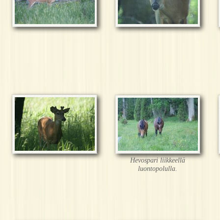
Hevospari liikkeellä
luontopolulla.