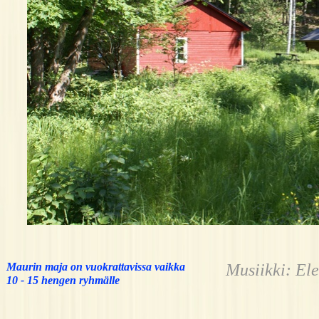
Maurin maja on vuokrattavissa vaikka
Musiikki: Elegia
10 - 15 hengen ryhmälle