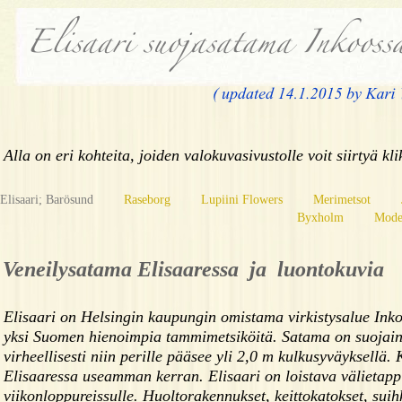
Alla on eri kohteita, joiden valokuvasivustolle voit siirtyä 
Elisaari; Barösund
Raseborg
Lupiini Flowers
Merimetsot
Byxholm
Mode
Veneilysatama Elisaaressa ja luontokuvia
Elisaari on Helsingin kaupungin omistama virkistysalue Inko
yksi Suomen hienoimpia tammimetsiköitä. Satama on suojaine
virheellisesti niin perille pääsee yli 2,0 m kulkusyväyksell
Elisaaressa useamman kerran. Elisaari on loistava välietap
viikonloppureissulle. Huoltorakennukset, keittokatokset, suih