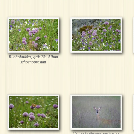
Ruoholaukka, gräslök, Alium
schoenoprasum