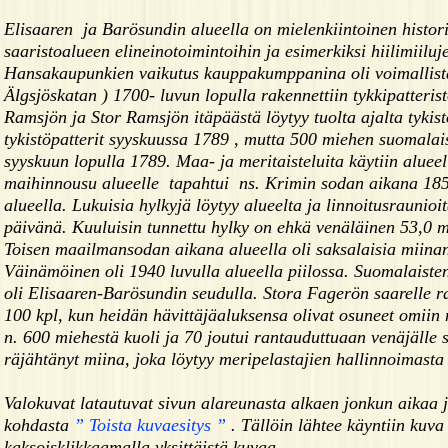
Elisaaren ja Barösundin alueella on mielenkiintoinen histori
saaristoalueen elineinotoimintoihin ja esimerkiksi hiilimiiluj
Hansakaupunkien vaikutus kauppakumppanina oli voimallista 
Älgsjöskatan ) 1700- luvun lopulla rakennettiin tykkipatt
Ramsjön ja Stor Ramsjön itäpäästä löytyy tuolta ajalta tykist
tykistöpatterit syyskuussa 1789 , mutta 500 miehen suomalais
syyskuun lopulla 1789. Maa- ja meritaisteluita käytiin aluee
maihinnousu alueelle tapahtui ns. Krimin sodan aikana 1854,
alueella. Lukuisia hylkyjä löytyy alueelta ja linnoitusraunioi
päivänä. Kuuluisin tunnettu hylky on ehkä venäläinen 53,0 m p
Toisen maailmansodan aikana alueella oli saksalaisia miinan
Väinämöinen oli 1940 luvulla alueella piilossa. Suomalaiste
oli Elisaaren-Barösundin seudulla. Stora Fagerön saarelle ra
100 kpl, kun heidän hävittäjäaluksensa olivat osuneet omiin 
n. 600 miehestä kuoli ja 70 joutui rantauduttuaan venäjälle
räjähtänyt miina, joka löytyy meripelastajien hallinnoimasta
Valokuvat latautuvat sivun alareunasta alkaen jonkun aikaa 
kohdasta
” Toista kuvaesitys ”
. Tällöin lähtee käyntiin kuva 
kaksoisklikkaamalla yksittäistä kuvaa.